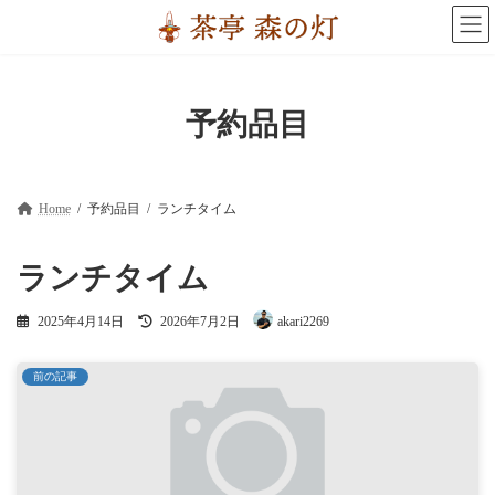
コ
ナ
ン
ビ
テ
ゲ
ン
ー
ツ
シ
へ
ョ
予約品目
ス
ン
キ
に
ッ
移
プ
動
Home
予約品目
ランチタイム
ランチタイム
最
2025年4月14日
2026年7月2日
akari2269
終
更
新
前の記事
日
時
: